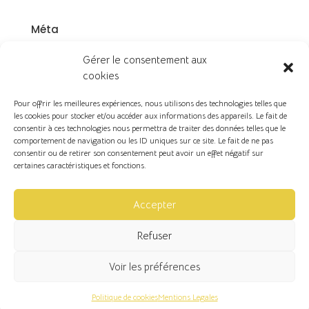
Méta
Connexion
Gérer le consentement aux
Flux des publications
cookies
Flux des commentaires
Pour offrir les meilleures expériences, nous utilisons des technologies telles que
Site de WordPress-FR
les cookies pour stocker et/ou accéder aux informations des appareils. Le fait de
consentir à ces technologies nous permettra de traiter des données telles que le
comportement de navigation ou les ID uniques sur ce site. Le fait de ne pas
consentir ou de retirer son consentement peut avoir un effet négatif sur
certaines caractéristiques et fonctions.
Copyright ©2026 | VL Design d'espace & Décoration
Accepter
Refuser
Politique de cookies (UE)
Voir les préférences
Mentions légales
Politique de cookies
Mentions Legales