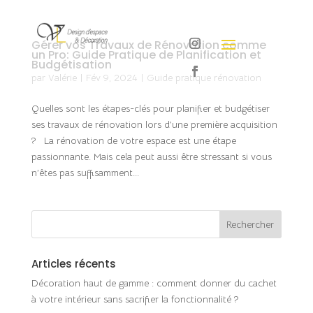
Gérer vos Travaux de Rénovation comme
un Pro: Guide Pratique de Planification et
Budgétisation
par
Valérie
|
Fév 9, 2024
|
Guide pratique rénovation
Quelles sont les étapes-clés pour planifier et budgétiser
ses travaux de rénovation lors d’une première acquisition
? La rénovation de votre espace est une étape
passionnante. Mais cela peut aussi être stressant si vous
n’êtes pas suffisamment...
Articles récents
Décoration haut de gamme : comment donner du cachet
à votre intérieur sans sacrifier la fonctionnalité ?