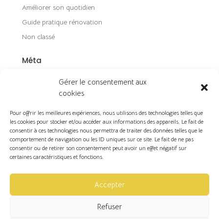
Améliorer son quotidien
Guide pratique rénovation
Non classé
Méta
Connexion
Gérer le consentement aux
Flux des publications
cookies
Flux des commentaires
Pour offrir les meilleures expériences, nous utilisons des technologies telles que
Site de WordPress-FR
les cookies pour stocker et/ou accéder aux informations des appareils. Le fait de
consentir à ces technologies nous permettra de traiter des données telles que le
comportement de navigation ou les ID uniques sur ce site. Le fait de ne pas
consentir ou de retirer son consentement peut avoir un effet négatif sur
certaines caractéristiques et fonctions.
Copyright ©2026 | VL Design d'espace & Décoration
Accepter
Refuser
Politique de cookies (UE)