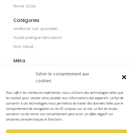
février 2024
Catégories
Améliorer son quotidien
Guide pratique rénovation
Non classé
Méta
Connexion
Gérer le consentement aux
Flux des publications
cookies
Flux des commentaires
Pour offrir les meilleures expériences, nous utilisons des technologies telles que
Site de WordPress-FR
les cookies pour stocker et/ou accéder aux informations des appareils. Le fait de
consentir à ces technologies nous permettra de traiter des données telles que le
comportement de navigation ou les ID uniques sur ce site. Le fait de ne pas
consentir ou de retirer son consentement peut avoir un effet négatif sur
certaines caractéristiques et fonctions.
Copyright ©2026 | VL Design d'espace & Décoration