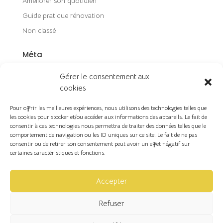
Améliorer son quotidien
Guide pratique rénovation
Non classé
Méta
Connexion
Gérer le consentement aux
Flux des publications
cookies
Flux des commentaires
Pour offrir les meilleures expériences, nous utilisons des technologies telles que
Site de WordPress-FR
les cookies pour stocker et/ou accéder aux informations des appareils. Le fait de
consentir à ces technologies nous permettra de traiter des données telles que le
comportement de navigation ou les ID uniques sur ce site. Le fait de ne pas
consentir ou de retirer son consentement peut avoir un effet négatif sur
certaines caractéristiques et fonctions.
Copyright ©2026 | VL Design d'espace & Décoration
Accepter
Refuser
Politique de cookies (UE)