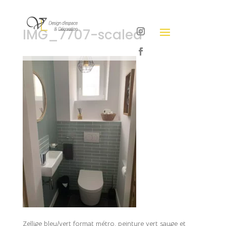
IMG_7707-scaled
Zellige bleu/vert format métro, peinture vert sauge et