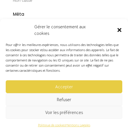
Non classé
Méta
Connexion
Gérer le consentement aux
Flux des publications
cookies
Flux des commentaires
Pour offrir les meilleures expériences, nous utilisons des technologies telles que
Site de WordPress-FR
les cookies pour stocker et/ou accéder aux informations des appareils. Le fait de
consentir à ces technologies nous permettra de traiter des données telles que le
comportement de navigation ou les ID uniques sur ce site. Le fait de ne pas
consentir ou de retirer son consentement peut avoir un effet négatif sur
certaines caractéristiques et fonctions.
Copyright ©2026 | VL Design d'espace & Décoration
Accepter
Refuser
Politique de cookies (UE)
Voir les préférences
Mentions légales
Politique de cookies
Mentions Legales