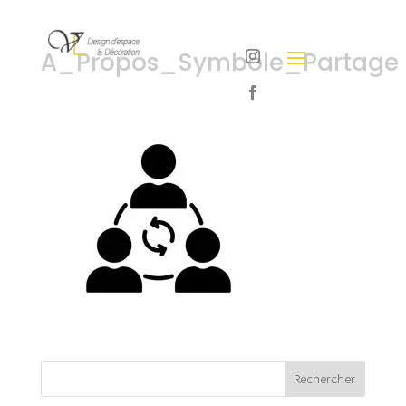
A_Propos_Symbole_Partage